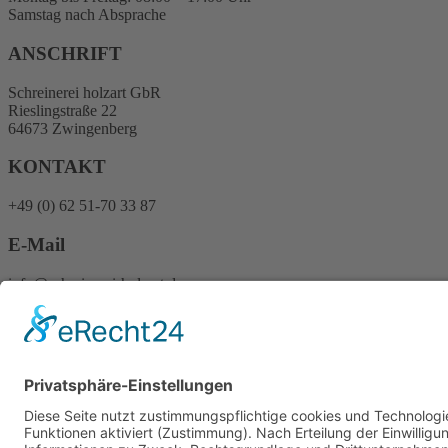
Samstag nach Absprache
ANSCHRIFT
Schreinerei holzart GbR
Rieslingstraße 22
64673 Zwingenberg
KONTAKT
+49 (0) 62 51-70 33 87
E-Mail
info@schreinerei-holzart.de